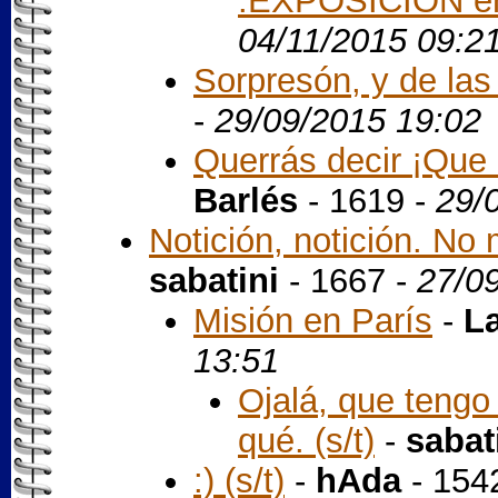
.EXPOSICIÓN en
04/11/2015 09:2
Sorpresón, y de la
-
29/09/2015 19:02
Querrás decir ¡Que m
Barlés
- 1619 -
29/
Notición, notición. No
sabatini
- 1667 -
27/0
Misión en París
-
La
13:51
Ojalá, que tengo
qué. (s/t)
-
sabat
:) (s/t)
-
hAda
- 154