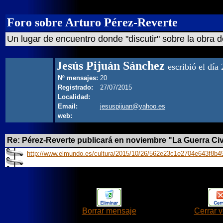
Foro sobre Arturo Pérez-Reverte
Un lugar de encuentro donde "discutir" sobre la obra d
Jesús Pijuán Sánchez
escribió el día
Nº mensajes:
20
Registrado:
27/07/2015
Localidad:
Email:
jesuspijuan@yahoo.es
web:
Re: Pérez-Reverte publicará en noviembre "La Guerra Civ
http://www.elmundo.es/cultura/2015/10/26/562e23c1e2704e643f8b4
Borrar mensaje
Cerrar 