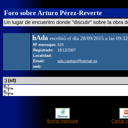
Foro sobre Arturo Pérez-Reverte
Un lugar de encuentro donde "discutir" sobre la obra d
hAda
escribió el día 28/09/2015 a las 09:32
Nº mensajes:
529
Registrado:
18/12/2007
Localidad:
Email:
ada.capitan@hotmail.es
web:
:) (s/t)
Borrar mensaje
Cerrar 