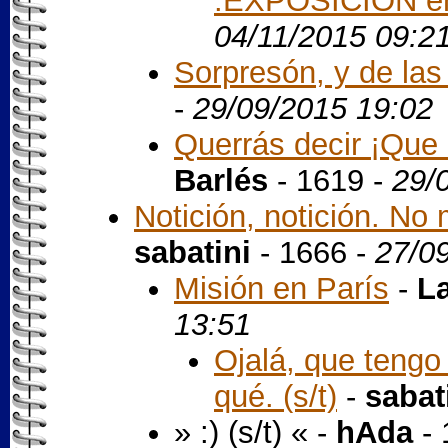
.EXPOSICIÓN en
04/11/2015 09:2
Sorpresón, y de la
-
29/09/2015 19:02
Querrás decir ¡Que m
Barlés
- 1619 -
29/
Notición, notición. No
sabatini
- 1666 -
27/0
Misión en París
-
La
13:51
Ojalá, que tengo
qué. (s/t)
-
sabat
» :) (s/t) « -
hAda
- 