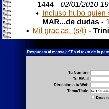
- 1444 -
02/01/2010 19
Incluso hubo quien s
MAR...de dudas
- 
Mil gracias. (s/t)
-
Trin
Respuesta al mensaje:"En el texto de la pat
Tu Nombre
Tu EMail
Dirección a tu Web
Tema/Título
Deseo re