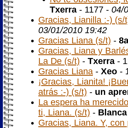
Txerra
- 1177 -
04/
Gracias, Lianilla :-) (s/t
03/01/2010 19:42
Gracias Liana (s/t)
-
8
Gracias, Liana y Barlé
La De (s/t)
-
Txerra
- 1
Gracias Liana
-
Xeo
- 
¡Gracias, Lianita! ¡Bu
atrás :-) (s/t)
-
un apre
La espera ha merecido
ti, Liana. (s/t)
-
Blanca
Gracias, Liana. Y, con 