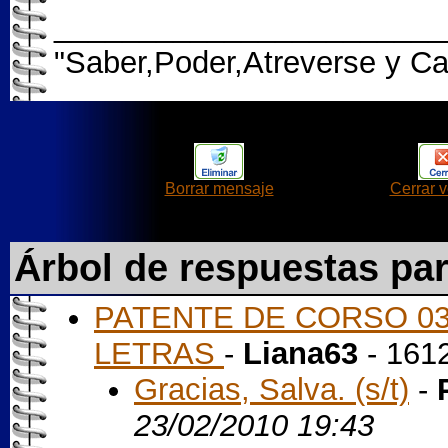
_______________________
"Saber,Poder,Atreverse y Cal
Borrar mensaje
Cerrar 
Árbol de respuestas pa
PATENTE DE CORSO 03 
LETRAS
-
Liana63
- 161
Gracias, Salva. (s/t)
-
23/02/2010 19:43