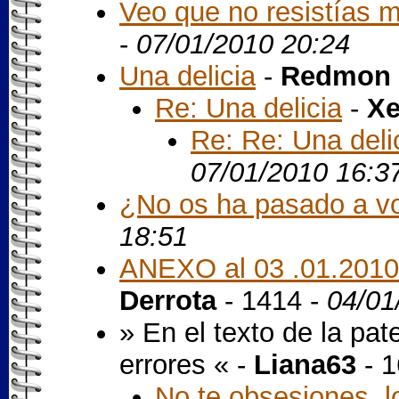
Veo que no resistías má
-
07/01/2010 20:24
Una delicia
-
Redmon 
Re: Una delicia
-
X
Re: Re: Una deli
07/01/2010 16:3
¿No os ha pasado a v
18:51
ANEXO al 03 .01.2010
Derrota
- 1414 -
04/01
» En el texto de la pa
errores « -
Liana63
- 1
No te obsesiones, l