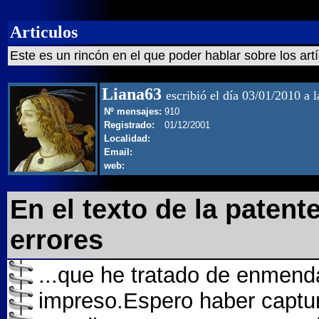
Articulos
Este es un rincón en el que poder hablar sobre los art
Liana63
escribió el día 03/01/2010 a 
Nº mensajes:
910
Registrado:
01/12/2001
Localidad:
Email:
web:
En el texto de la paten
errores
...que he tratado de enmendar
impreso.Espero haber captu