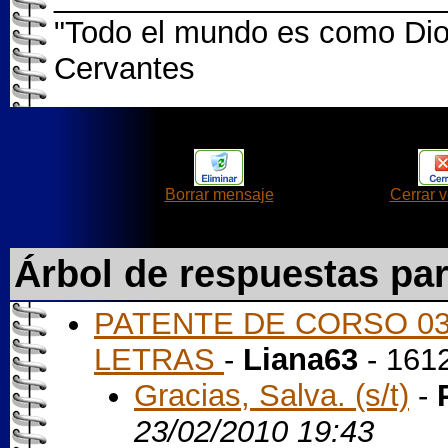
"Todo el mundo es como Dios 
Cervantes
Borrar mensaje
Cerrar 
Árbol de respuestas pa
PATENTE DE CORSO 03 
LETRAS
-
Liana63
- 161
Gracias, Salva. (s/t)
-
23/02/2010 19:43