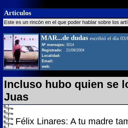
Articulos
Este es un rincón en el que poder hablar sobre los art
MAR...de dudas
escribió el día 03
Nº mensajes:
3014
Registrado:
21/09/2004
Localidad:
Email:
web:
Incluso hubo quien se lo 
Juas
Félix Linares: A tu madre ta