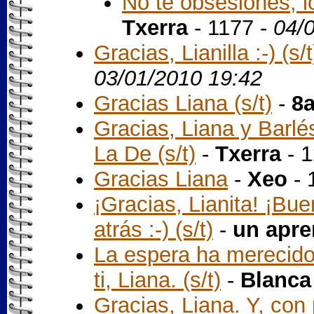
No te obsesiones, l
Txerra
- 1177 -
04/
Gracias, Lianilla :-) (s/t
03/01/2010 19:42
Gracias Liana (s/t)
-
8
Gracias, Liana y Barlé
La De (s/t)
-
Txerra
- 1
Gracias Liana
-
Xeo
- 
¡Gracias, Lianita! ¡Bu
atrás :-) (s/t)
-
un apre
La espera ha merecido
ti, Liana. (s/t)
-
Blanca
Gracias, Liana. Y, con 