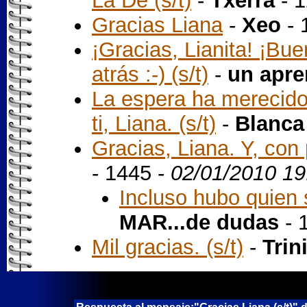
La De (s/t)
-
Txerra
- 1
Gracias Liana
-
Xeo
- 
¡Gracias, Lianita! ¡Bu
atrás :-) (s/t)
-
un apre
La espera ha merecido
ti, Liana. (s/t)
-
Blanca
Gracias, Liana. Y, con 
- 1445 -
02/01/2010 19
Incluso hubo quien s
MAR...de dudas
- 
Mil gracias. (s/t)
-
Trin