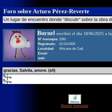
Foro sobre Arturo Pérez-Reverte
Un lugar de encuentro donde "discutir" sobre la obra d
Burnel
escribió el día 18/06/2025 a l
Nº mensajes:
2091
Registrado:
01/10/2000
Localidad:
Africana de Cadi
Email:
web:
gracias, Salvita, amore. (s/t)
Borrar mensaje