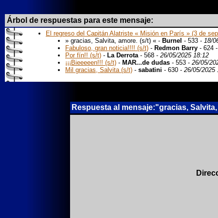
Árbol de respuestas para este mensaje:
El regreso del Capitán Alatriste « Misión en París » (3 de sep
» gracias, Salvita, amore. (s/t) « -
Burnel
- 533 -
18/0
Fabuloso, gran noticia!!!! (s/t)
-
Redmon Barry
- 624 
Por fín!! (s/t)
-
La Derrota
- 568 -
26/05/2025 18:12
¡¡¡Bieeeeen!!! (s/t)
-
MAR...de dudas
- 553 -
26/05/20
Mil gracias, Salvita (s/t)
-
sabatini
- 630 -
26/05/2025 
Respuesta al mensaje:"gracias, Salvita, 
Direc