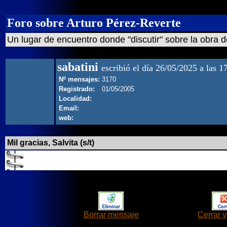
Foro sobre Arturo Pérez-Reverte
Un lugar de encuentro donde "discutir" sobre la obra d
sabatini
escribió el día 26/05/2025 a las 1
Nº mensajes:
3170
Registrado:
01/05/2005
Localidad:
Email:
web:
Mil gracias, Salvita (s/t)
Borrar mensaje
Cerrar 