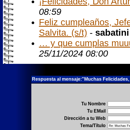
¡Felicidades, Don Arturo
08:59
Feliz cumpleaños, Jefe!
Salvita. (s/t)
-
sabatini
… y que cumplas muu
25/11/2024 08:00
Respuesta al mensaje:"Muchas Felicidades, D
Tu Nombre
Tu EMail
Dirección a tu Web
Tema/Título