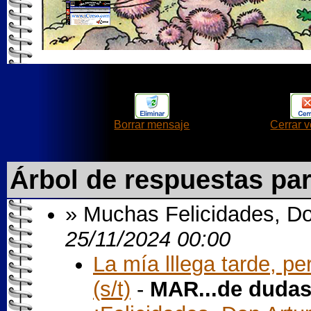
Borrar mensaje
Cerrar 
Árbol de respuestas pa
» Muchas Felicidades, Don 
25/11/2024 00:00
La mía lllega tarde, pe
(s/t)
-
MAR...de duda