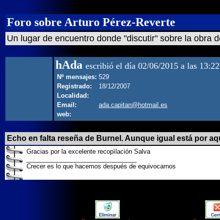
Foro sobre Arturo Pérez-Reverte
Un lugar de encuentro donde "discutir" sobre la obra d
hAda
escribió el día 02/06/2015 a las 13:22
Nº mensajes:
529
Registrado:
18/12/2007
Localidad:
Email:
ada.capitan@hotmail.es
web:
Echo en falta reseña de Burnel. Aunque igual está por a
Gracias por la excelente recopìlación Salva
________________________________
Crecer es lo que hacemos después de equivocarnos