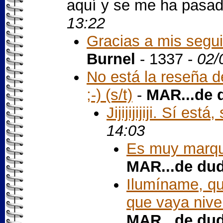
aquí y se me ha pasad
13:22
Gracias a mis segui
Burnel
- 1337 -
02/
No está la reseña d
;-) (s/t)
-
MAR...de 
Jijijijijiji. Sí está, 
14:03
Es muy marque
MAR...de du
Ilumíname, q
que vaya nivel
MAR...de du