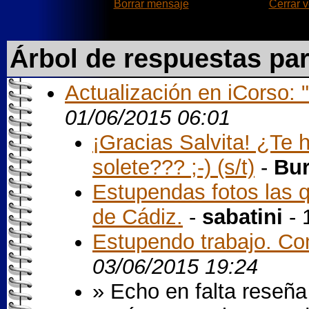
Borrar mensaje
Cerrar 
Árbol de respuestas pa
Actualización en iCorso:
01/06/2015 06:01
¡Gracias Salvita! ¿Te 
solete??? ;-) (s/t)
-
Bur
Estupendas fotos las 
de Cádiz.
-
sabatini
- 
Estupendo trabajo. Com
03/06/2015 19:24
» Echo en falta reseña