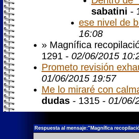
Dentro de "
sabatini
- 
ese nivel de 
16:08
» Magnífica recopilació
1291 -
02/06/2015 10:
Prometo revisión exhaus
01/06/2015 19:57
Me lo miraré con calma
dudas
- 1315 -
01/06/
Respuesta al mensaje:"Magnífica recopilación