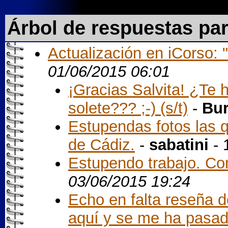
Árbol de respuestas pa
Actualización en iCorso:
01/06/2015 06:01
¡Gracias Salvita! ¿Te 
solete??? ;-) (s/t)
-
Bur
Estupendas fotos las 
de Cádiz.
-
sabatini
- 
Estupendo trabajo. Com
03/06/2015 19:24
Echo en falta reseña d
aquí y se me ha pasa