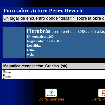
Foro sobre Arturo Pérez-Reverte
Un lugar de encuentro donde "discutir" sobre la obra d
Fierabrás
escribió el día 02/06/2015 a la
Nº mensajes:
1160
Registrado:
12/03/2006
Localidad:
Email:
web:
Magnífica recopilación. Gracias. (s/t)
Borrar mensaje
Cerrar 