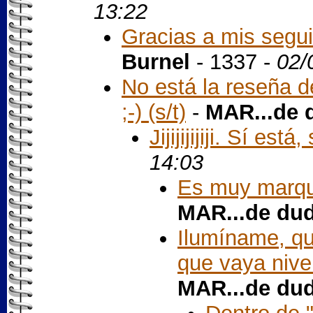
13:22
Gracias a mis segui
Burnel
- 1337 -
02/
No está la reseña d
;-) (s/t)
-
MAR...de 
Jijijijijiji. Sí está, 
14:03
Es muy marque
MAR...de du
Ilumíname, q
que vaya nivel
MAR...de du