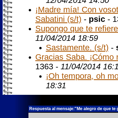
12/04/2014 14:50
¡Madre mía! Con vosot
Sabatini (s/t)
-
psic
- 1
Supongo que te refiere
11/04/2014 18:59
Sastamente. (s/t)
-
Gracias Saba. ¡Cómo n
1363 -
11/04/2014 16:
¡Oh tempora, oh mo
18:31
Respuesta al mensaje:"Me alegro de que te gus