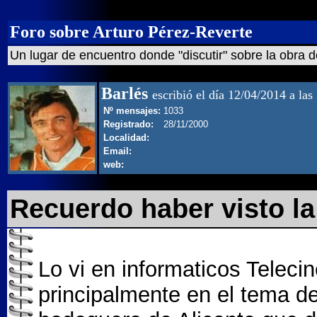
Foro sobre Arturo Pérez-Reverte
Un lugar de encuentro donde "discutir" sobre la obra d
Barlés
escribió el día 12/04/2014 a las
Nº mensajes:
1033
Registrado:
28/11/2000
Localidad:
Email:
web:
Recuerdo haber visto la 
Lo vi en informaticos Telec
principalmente en el tema del