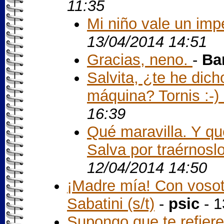
11:35
Mi niño vale un imper
13/04/2014 14:51
Gracias, neno.
-
Ba
Salvita, ¿te he dic
máquina? Tornis :-) 
16:39
Qué maravilla. Y qu
Salva por traérnoslo.
12/04/2014 14:50
¡Madre mía! Con vosot
Sabatini (s/t)
-
psic
- 1
Supongo que te refiere