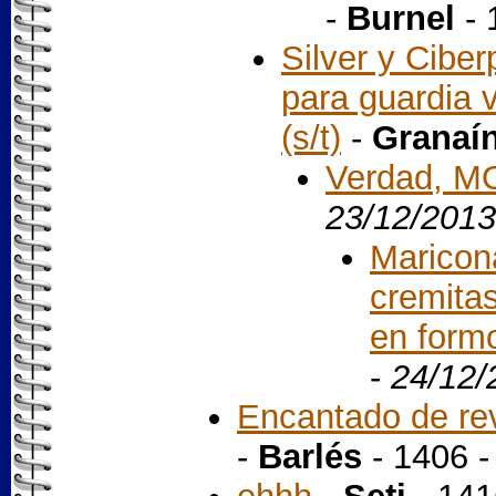
-
Burnel
- 
Silver y Cibe
para guardia 
(s/t)
-
Granaí
Verdad, M
23/12/2013
Maricona
cremita
en formo
-
24/12/
Encantado de reve
-
Barlés
- 1406 