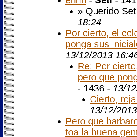
ehhh
-
Seti
- 141
» Querido Set
18:24
Por cierto, el co
ponga sus inicial
13/12/2013 16:4
Re: Por cierto
pero que ponga
- 1436 -
13/12
Cierto, roj
13/12/2013
Pero que barbaro
toa la buena gente