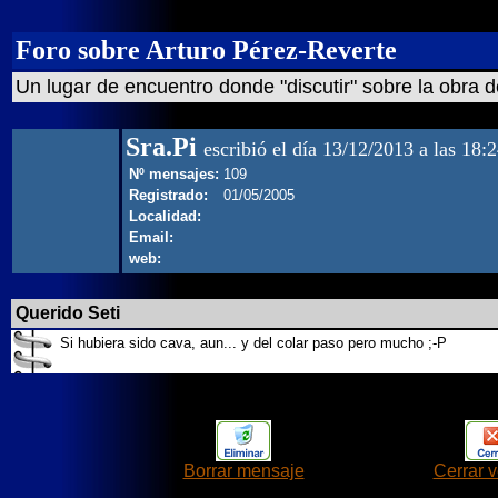
Foro sobre Arturo Pérez-Reverte
Un lugar de encuentro donde "discutir" sobre la obra d
Sra.Pi
escribió el día 13/12/2013 a las 18:
Nº mensajes:
109
Registrado:
01/05/2005
Localidad:
Email:
web:
Querido Seti
Si hubiera sido cava, aun... y del colar paso pero mucho ;-P
Borrar mensaje
Cerrar 