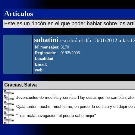
Articulos
Este es un rincón en el que poder hablar sobre los art
sabatini
escribió el día 13/01/2012 a las 1
Nº mensajes:
3170
Registrado:
01/05/2005
Localidad:
Email:
web:
Gracias, Salva
Jovenzuelos de mochila y sonrisa. Hay cosas que no cambian, afo
Ojalá tarden mucho, muchísimo, en perder la sonrisa y en dejar de 
________________________________
"Tras mala navegación, el puerto sabe mejor"