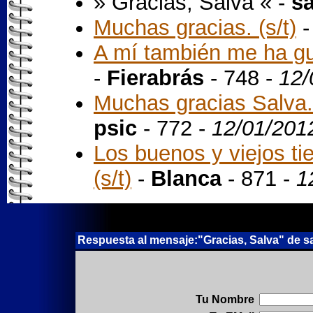
» Gracias, Salva « -
sa
Muchas gracias. (s/t)
A mí también me ha gu
-
Fierabrás
- 748 -
12/
Muchas gracias Salva.
psic
- 772 -
12/01/201
Los buenos y viejos ti
(s/t)
-
Blanca
- 871 -
1
Respuesta al mensaje:"Gracias, Salva" de sa
Tu Nombre