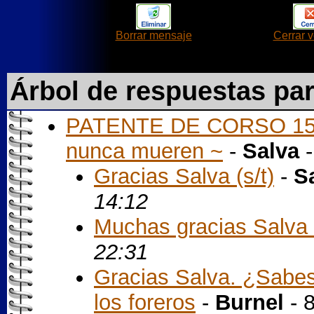
Borrar mensaje
Cerrar 
Árbol de respuestas pa
PATENTE DE CORSO 15.01
nunca mueren ~
-
Salva
-
Gracias Salva (s/t)
-
S
14:12
Muchas gracias Salva (
22:31
Gracias Salva. ¿Sabe
los foreros
-
Burnel
- 