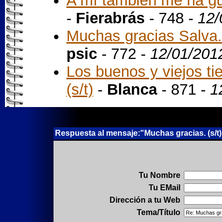
A mí también me ha gu
-
Fierabrás
- 748 -
12/
Muchas gracias Salva.
psic
- 772 -
12/01/201
Los buenos y viejos ti
(s/t)
-
Blanca
- 871 -
1
Respuesta al mensaje:"Muchas gracias. (s/t)
Tu Nombre
Tu EMail
Dirección a tu Web
Tema/Título