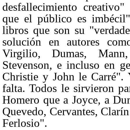
desfallecimiento creativo" 
que el público es imbécil
libros que son su "verdade
solución en autores com
Virgilio, Dumas,
Mann
Stevenson
, e incluso en g
Christie
y
John
le
Carré
".
falta. Todos le sirvieron p
Homero que a
Joyce
, a Du
Quevedo, Cervantes, Clarí
Ferlosio
".