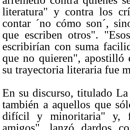
literatura" y contra los c
contar
´no
cómo
son´
, si
que escriben otros". "Esos
escribirían con suma facili
que no quieren", apostilló 
su trayectoria literaria fue m
En su discurso, titulado L
también a aquellos que sólo
difícil y minoritaria" y,
amigos", lanzó dardos co