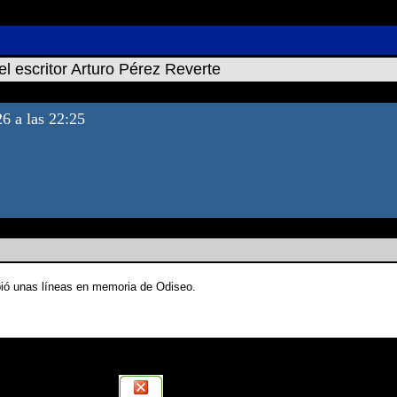
el escritor Arturo Pérez Reverte
26 a las 22:25
ió unas líneas en memoria de Odiseo.