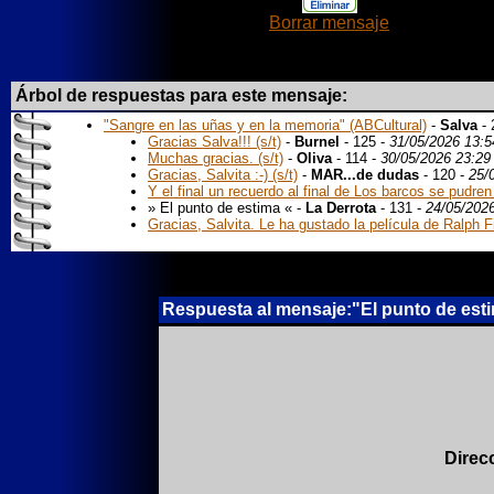
Borrar mensaje
Árbol de respuestas para este mensaje:
"Sangre en las uñas y en la memoria" (ABCultural)
-
Salva
- 
Gracias Salva!!! (s/t)
-
Burnel
- 125 -
31/05/2026 13:5
Muchas gracias. (s/t)
-
Oliva
- 114 -
30/05/2026 23:29
Gracias, Salvita :-) (s/t)
-
MAR...de dudas
- 120 -
25/
Y el final un recuerdo al final de Los barcos se pudren 
» El punto de estima « -
La Derrota
- 131 -
24/05/202
Gracias, Salvita. Le ha gustado la película de Ralph F
Respuesta al mensaje:"El punto de est
Direc