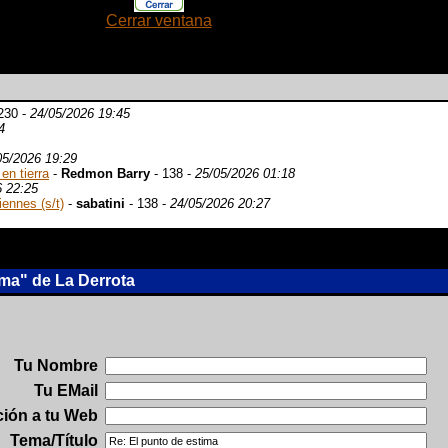
Cerrar ventana
230 -
24/05/2026 19:45
4
05/2026 19:29
en tierra
-
Redmon Barry
- 138 -
25/05/2026 01:18
6 22:25
iennes (s/t)
-
sabatini
- 138 -
24/05/2026 20:27
ima" de La Derrota
Tu Nombre
Tu EMail
ción a tu Web
Tema/Título