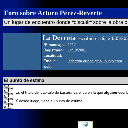
Foro sobre Arturo Pérez-Reverte
Un lugar de encuentro donde "discutir" sobre la obra d
La Derrota
escribió el día 24/05/20
Nº mensajes:
1217
Registrado:
14/10/2001
Localidad:
Email:
laderrota arroba gmail punto com
web:
El punto de estima
Es el título del capítulo de
Lacarta esférica
en la que
alguien
escrib
Y desde luego, tiene su punto de estima.