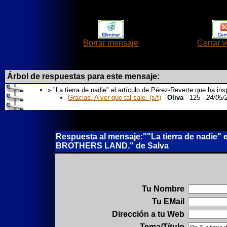
Borrar mensaje
Cerrar 
Árbol de respuestas para este mensaje:
» "La tierra de nadie" el artículo de Pérez-Reverte que ha
Gracias. A ver que tal sale. (s/t)
-
Oliva
- 125 -
24/05/
Respuesta al mensaje:""La tierra de nadie" e
BROTHERS LAND." de Salva
Tu Nombre
Tu EMail
Dirección a tu Web
Tema/Título