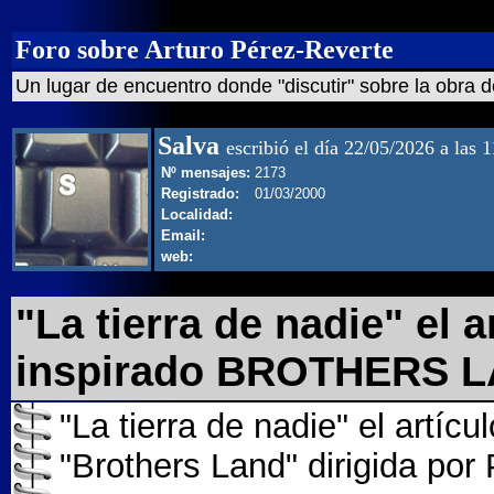
Foro sobre Arturo Pérez-Reverte
Un lugar de encuentro donde "discutir" sobre la obra d
Salva
escribió el día 22/05/2026 a las 
Nº mensajes:
2173
Registrado:
01/03/2000
Localidad:
Email:
web:
"La tierra de nadie" el 
inspirado BROTHERS L
"La tierra de nadie" el artíc
"Brothers Land" dirigida por 