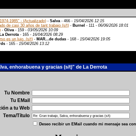
974-1985" - (Actualizado)
-
Salva
- 466 -
15/04/2026 12:15
do de casi 30 años de tant trabajo (s/t)
-
Burnel
- 111 -
06/06/2026 18:01
)
-
Oliva
- 159 -
03/05/2026 10:09
La Derrota
- 165 -
16/04/2026 08:29
o es un lujo. (s/t)
-
MAR...de dudas
- 168 -
15/04/2026 19:05
rds
- 165 -
15/04/2026 13:12
va, enhorabuena y gracias (s/t)" de La Derrota
Tu Nombre
Tu EMail
ción a tu Web
Tema/Título
Deseo recibir un EMail cuando mi mensaje sea con