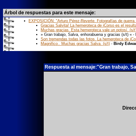
Árbol de respuestas para este mensaje:
EXPOSICIÓN: "Arturo Pérez-Reverte. Fotografías de guerra 1
Gracias Salvita! La hemeroteca de iCorso es el resulta
Muchas gracias. Esta hemeroteca vale un potosí. (s/t
» Gran trabajo, Salva, enhorabuena y gracias (s/t) « -
Son tremendas todas las fotos. La hemeroteca de iCors
Magnifico.. Muchas gracias Salva. (s/t)
-
Birdy Edwa
Respuesta al mensaje:"Gran trabajo, Sal
Direc