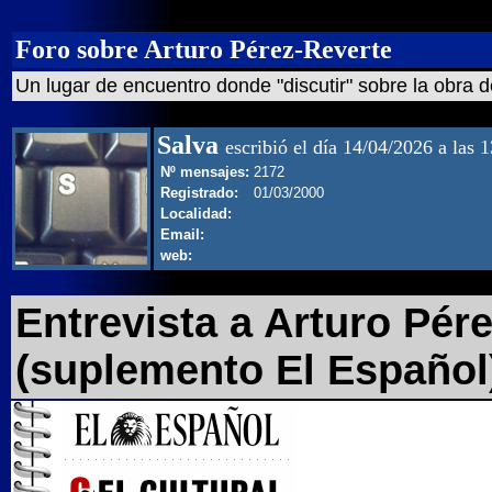
Foro sobre Arturo Pérez-Reverte
Un lugar de encuentro donde "discutir" sobre la obra d
Salva
escribió el día 14/04/2026 a las 
Nº mensajes:
2172
Registrado:
01/03/2000
Localidad:
Email:
web:
Entrevista a Arturo Pére
(suplemento El Español