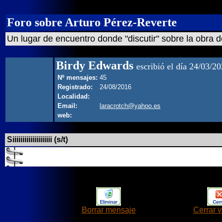
Foro sobre Arturo Pérez-Reverte
Un lugar de encuentro donde "discutir" sobre la obra d
Birdy Edwards
escribió el día 24/03/20
Nº mensajes:
45
Registrado:
24/08/2016
Localidad:
Email:
laracrotch@yahoo.es
web:
Siiiiiiiiiiiiiiiiiiii (s/t)
Borrar mensaje
Cerrar 