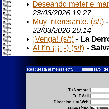
Deseando meterle mano
23/03/2026 19:27
Muy interesante. (s/t)
22/03/2026 20:14
¡Venga! (s/t)
-
La Derr
Al fín ¡¡¡ ;-) (s/t)
-
Salv
Respuesta al mensaje:"Siiiiiiiiiiiiiiiiiiii (s/t)"
Tu Nombre
Tu EMail
Dirección a tu Web
Tema/Título