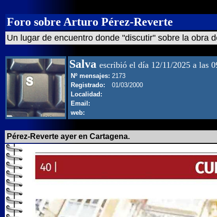
Foro sobre Arturo Pérez-Reverte
Un lugar de encuentro donde "discutir" sobre la obra d
Salva
escribió el día 12/11/2025 a las 
Nº mensajes:
2173
Registrado:
01/03/2000
Localidad:
Email:
web:
Pérez-Reverte ayer en Cartagena.