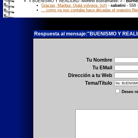
» BUENISMO Y REALIDAD -Moreno Bustamante- « -
Burne
Gracias, Maribur. Ojalá volviera. (s/t)
-
sabatini
- 558 
... como ya nos contaba hace décadas el maestro Rever
Respuesta al mensaje:"BUENISMO Y REALI
Tu Nombre
Tu EMail
Dirección a tu Web
Tema/Título
Deseo re