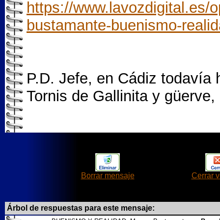
https://www.lavozdigital.es/
bustamante-buenismo-reali
P.D. Jefe, en Cádiz todavía 
Tornis de Gallinita y güerve
Borrar mensaje
Cerrar 
Árbol de respuestas para este mensaje: