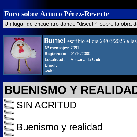
Foro sobre Arturo Pérez-Reverte
Un lugar de encuentro donde "discutir" sobre la obra d
Burnel
escribió el día 24/03/2025 a la
Nº mensajes:
2091
Registrado:
01/10/2000
Localidad:
Africana de Cadi
Email:
web:
BUENISMO Y REALIDAD 
SIN ACRITUD
Buenismo y realidad