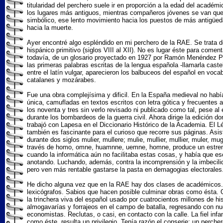
titularidad del perchero suele ir en proporción a la edad del acadé
los lugares más antiguos, mientras compañeros jóvenes se van qued
simbólico, ese lento movimiento hacia los puestos de más antigüe
hacia la muerte.
Ayer encontré algo espléndido en mi perchero de la RAE. Se trata d
hispánico primitivo (siglos VIII al XII). No es lugar éste para comen
todavía, de un glosario proyectado en 1927 por Ramón Menéndez Pid
las primeras palabras escritas de la lengua española -llamarla cast
entre el latín vulgar, aparecieron los balbuceos del español en voc
catalanes y mozárabes.
Fue una obra complejísima y dificil. En la España medieval no hab
única, camufladas en textos escritos con letra gótica y frecuentes
los noventa y tres sin verlo revisado ni publicado como tal, pese al
durante los bombardeos de la guerra civil. Ahora dirige la edición
trabajó con Lapesa en el Diccionario Histórico de la Academia. El Lé
también es fascinante para el curioso que recorre sus páginas. Asisti
durante dos siglos mulier, mullere; mulie, mullier, mullier, muler,
través de homo, omne, huamnne, uemne, homne, produce un estreme
cuando la informática aún no facilitaba estas cosas, y había que e
anotando. Luchando, además, contra la incomprensión y la imbecilid
pero ven más rentable gastarse la pasta en demagogias electorales
He dicho alguna vez que en la RAE hay dos clases de académicos. Un
lexicógrafos. Sabios que hacen posible culminar obras como ésta. G
la trinchera viva del español usado por cuatrocientos millones de 
almogavarías y forrajeos en el campo de batalla, regresando con nues
economistas. Reclutas, o casi, en contacto con la calle. La fiel infan
como éste, resulta un privilegio. Tenía razón el conserje: un perche