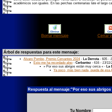
académicos son iguales. En las perchas centenarias late el largo c
Borrar mensaje
Cerrar 
Árbol de respuestas para este mensaje:
Alvaro Pombo, Premio Cervantes 2024
-
La Derrota
- 605 -
1
Esto me ha recordado algo
-
Cerbantez
- 616 -
13/11/
» Por eso sus abrigos están muy cerca « -
La 
Ya poco, más bien nada, queda de esa
Respuesta al mensaje:"Por eso sus abrigos 
Tu Nombre