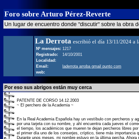
Foro sobre Arturo Pérez-Reverte
Un lugar de encuentro donde "discutir" sobre la obra d
La Derrota
escribió el día 13/11/2024 a 
Nº mensajes:
1217
Registrado:
14/10/2001
Localidad:
Email:
laderrota arroba gmail punto com
web:
Por eso sus abrigos están muy cerca
PATENTE DE CORSO 14.12.2003
~ El perchero de la Academia ~
En la Real Academia Española hay un vestíbulo con percheros y aguj
por una tarjeta con su nombre, y ahí encuentra cada jueves el cor
el tiempo, los académicos que mueren te dejan percheros libres por 
el primer día uno de los conserjes, críptico, tiene más importancia q
Durante unos meses, mi nombre estuvo en la última percha. Ahora m