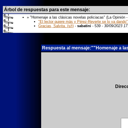
Árbol de respuestas para este mensaje:
» "Homenaje a las clásicas novelas policiacas" (La Opinión -
"El lector quiere más y Pérez-Reverte se lo va dando":-
Gracias, Salvita. (s/t)
-
sabatini
- 539 -
30/09/2023 17
Respuesta al mensaje:""Homenaje a las c
Direc