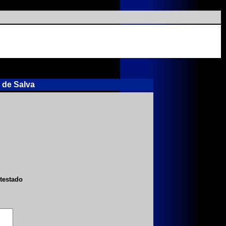
 de Salva
testado