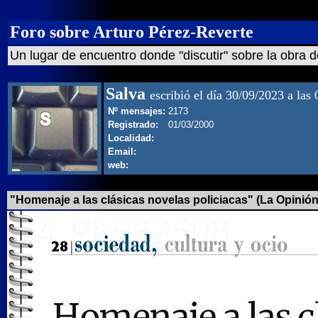
Foro sobre Arturo Pérez-Reverte
Un lugar de encuentro donde "discutir" sobre la obra d
Salva
escribió el día 30/09/2023 a las
Nº mensajes:
2173
Registrado:
01/03/2000
Localidad:
Email:
web:
"Homenaje a las clásicas novelas policiacas" (La Opinión 