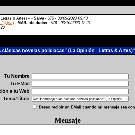
 Letras & Artes) « -
Salva
- 675 -
30/09/2023 09:43
))) (s/t)
-
MAR...de dudas
- 578 -
03/10/2023 12:21
:20
lásicas novelas policiacas" (La Opinión - Letras & Artes)"
Tu Nombre
Tu EMail
ción a tu Web
Tema/Título
Deseo recibir un EMail cuando mi mensaje sea con
Mensaje