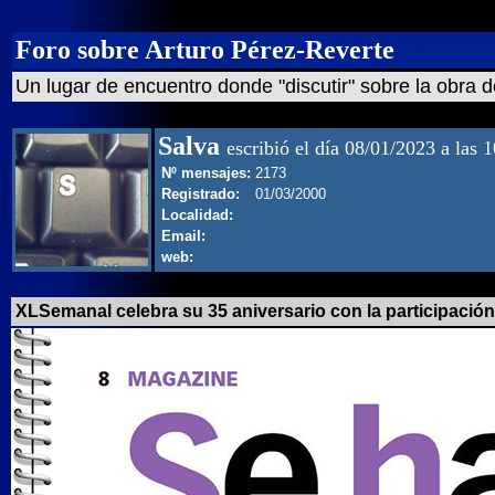
Foro sobre Arturo Pérez-Reverte
Un lugar de encuentro donde "discutir" sobre la obra d
Salva
escribió el día 08/01/2023 a las 
Nº mensajes:
2173
Registrado:
01/03/2000
Localidad:
Email:
web:
XLSemanal celebra su 35 aniversario con la participación