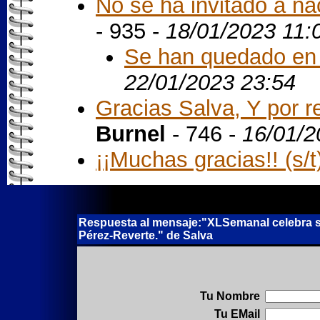
No se ha invitado a na
- 935 -
18/01/2023 11:
Se han quedado en e
22/01/2023 23:54
Gracias Salva, Y por re
Burnel
- 746 -
16/01/2
¡¡Muchas gracias!! (s/t
Respuesta al mensaje:"XLSemanal celebra su 
Pérez-Reverte." de Salva
Tu Nombre
Tu EMail