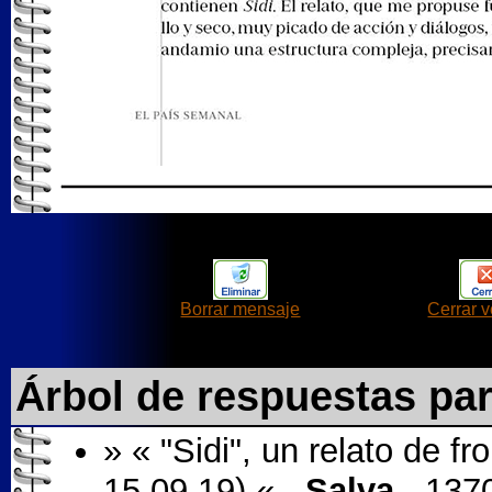
Borrar mensaje
Cerrar 
Árbol de respuestas pa
» « "Sidi", un relato de f
15.09.19) « -
Salva
- 137