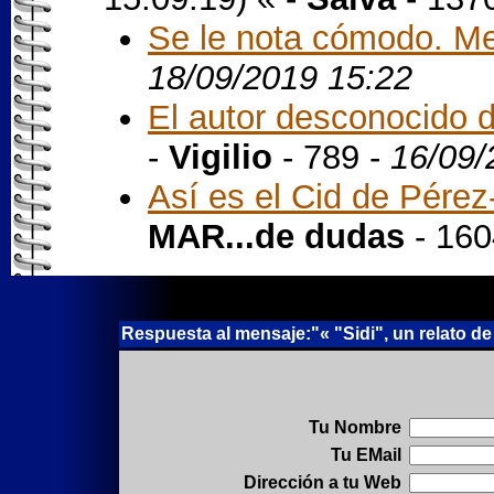
Se le nota cómodo. Me 
18/09/2019 15:22
El autor desconocido 
-
Vigilio
- 789 -
16/09/
Así es el Cid de Pérez
MAR...de dudas
- 160
Respuesta al mensaje:"« "Sidi", un relato de 
Tu Nombre
Tu EMail
Dirección a tu Web