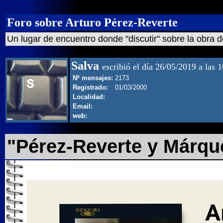
Foro sobre Arturo Pérez-Reverte
Un lugar de encuentro donde "discutir" sobre la obra d
Salva
escribió el día 26/05/2019 a las 
Nº mensajes:
2173
Registrado:
01/03/2000
Localidad:
Email:
web:
"Pérez-Reverte y Márque