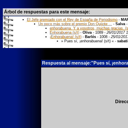
Árbol de respuestas para este mensaje:
El Jefe premiado con el Rey de España de Periodismo
-
MAR
Un poco más sobre el premio Don Quijote ...
-
Salva
-
enhorabuena. Y a vosotros, muchas gracias. (s
Enhorabuena (s/t)
-
Oliva
- 1089 -
26/01/2017 1
¡Enhorabuena! (s/t)
-
Barlés
- 1008 -
25/01/201
» Pues sí, ¡enhorabuena! (s/t) « -
sabati
Respuesta al mensaje:"Pues sí, ¡enhorab
Direc