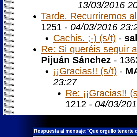
13/03/2016 2
Tarde. Recurriremos al t
1251 -
04/03/2016 23:
Cachis. ;-) (s/t)
-
sa
Re: Si queréis seguir a
Pijuán Sánchez
- 136
¡¡Gracias!! (s/t)
-
MA
23:27
Re: ¡¡Gracias!! (s
1212 -
04/03/201
Respuesta al mensaje:"Qué orgullo tenerte de