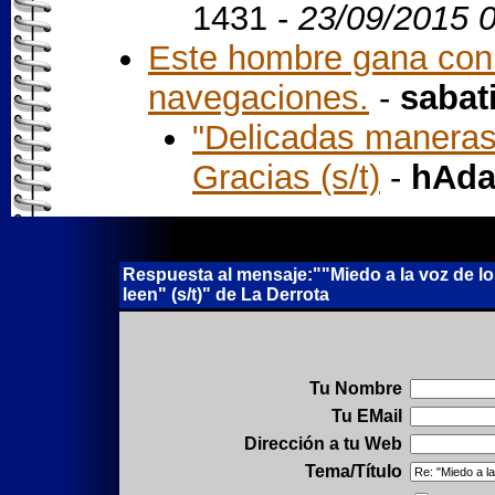
1431 -
23/09/2015 
Este hombre gana con 
navegaciones.
-
sabat
"Delicadas maneras
Gracias (s/t)
-
hAd
Respuesta al mensaje:""Miedo a la voz de los
leen" (s/t)" de La Derrota
Tu Nombre
Tu EMail
Dirección a tu Web
Tema/Título