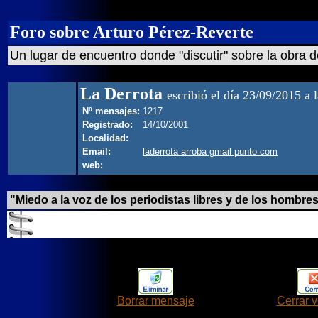
Foro sobre Arturo Pérez-Reverte
Un lugar de encuentro donde "discutir" sobre la obra d
La Derrota
escribió el día 23/09/2015 a 
Nº mensajes:
1217
Registrado:
14/10/2001
Localidad:
Email:
laderrota arroba gmail punto com
web:
"Miedo a la voz de los periodistas libres y de los hombres 
Borrar mensaje
Cerrar 