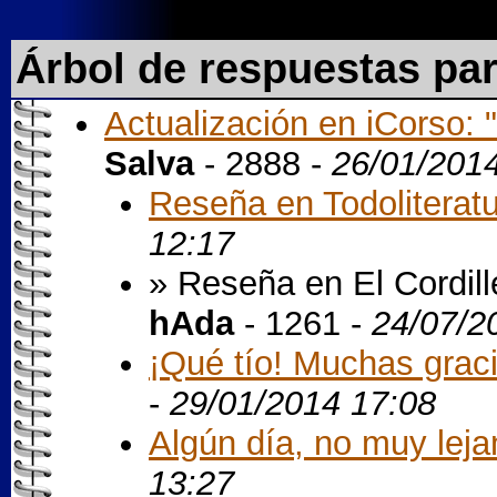
Árbol de respuestas pa
Actualización en iCorso: "
Salva
- 2888 -
26/01/201
Reseña en Todoliterat
12:17
» Reseña en El Cordill
hAda
- 1261 -
24/07/2
¡Qué tío! Muchas graci
-
29/01/2014 17:08
Algún día, no muy leja
13:27