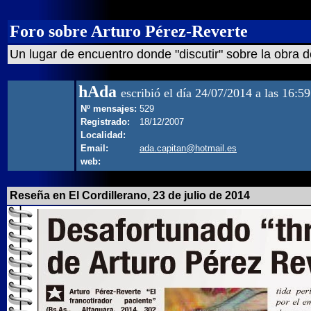
Foro sobre Arturo Pérez-Reverte
Un lugar de encuentro donde "discutir" sobre la obra d
hAda
escribió el día 24/07/2014 a las 16:59
Nº mensajes:
529
Registrado:
18/12/2007
Localidad:
Email:
ada.capitan@hotmail.es
web:
Reseña en El Cordillerano, 23 de julio de 2014