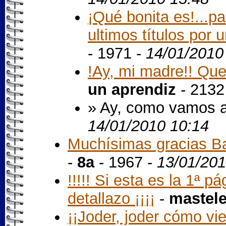
¡Qué bonita es!...p
ultimos títulos por u
- 1971 -
14/01/2010
!Ay, mi madre!! Que
un aprendiz
- 2132
» Ay, como vamos a su
14/01/2010 10:14
Muchísimas gracias Bal
-
8a
- 1967 -
13/01/201
!!!!! Si esta es la 1ª p
detallazo ¡¡¡¡
-
mastele
¡¡Joder, joder cómo vie