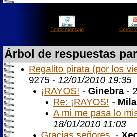
Borrar mensaje
Cerrar 
Árbol de respuestas pa
Regalito pirata (por los v
9275 -
12/01/2010 19:35
¡RAYOS!
-
Ginebra
- 
Re: ¡RAYOS!
-
Mil
A mi me pasa lo mi
18/01/2010 11:03
Gracias señores.
-
Xe