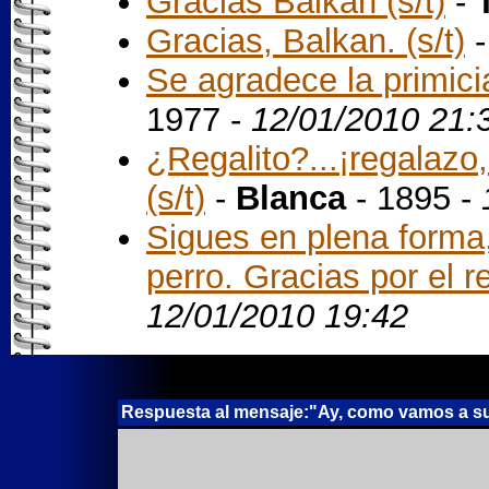
Gracias Balkan (s/t)
-
Gracias, Balkan. (s/t)
Se agradece la primicia
1977 -
12/01/2010 21:
¿Regalito?...¡regalazo,
(s/t)
-
Blanca
- 1895 -
Sigues en plena forma
perro. Gracias por el re
12/01/2010 19:42
Respuesta al mensaje:"Ay, como vamos a sufrir