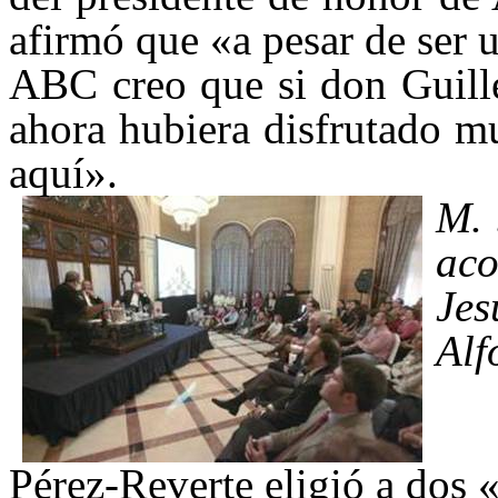
afirmó que «a pesar de ser u
ABC creo que si don Guille
ahora hubiera disfrutado m
aquí».
M. 
ac
Je
Alf
Pérez-Reverte eligió a dos