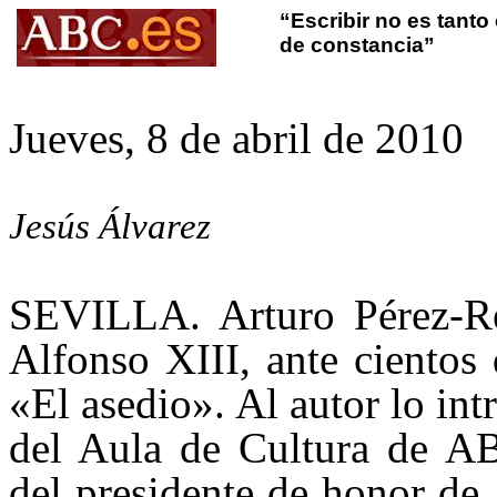
“Escribir no es tanto
de constancia”
Jueves, 8 de abril de 2010
Jesús Álvarez
SEVILLA. Arturo Pérez-Rev
Alfonso XIII, ante cientos 
«El asedio». Al autor lo i
del Aula de Cultura de AB
del presidente de honor d