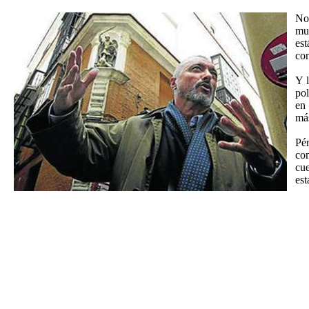
No 
muc
es
co
Y 
pol
en 
más
Pér
co
cue
est