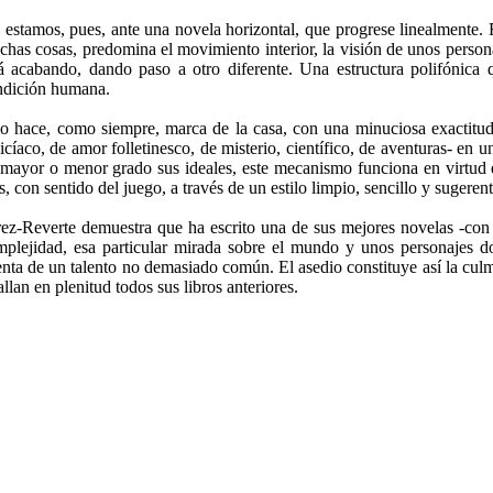
estamos, pues, ante una novela horizontal, que progrese linealmente. E
has cosas, predomina el movimiento interior, la visión de unos perso
tá acabando, dando paso a otro diferente. Una estructura polifónica 
ndición humana.
lo hace, como siempre, marca de la casa, con una minuciosa exactitu
icíaco
, de amor folletinesco, de misterio, científico, de aventuras- en
mayor o menor grado sus ideales, este mecanismo funciona en virtud d
, con sentido del juego, a través de un estilo limpio, sencillo y sugerente
ez-Reverte demuestra que ha escrito una de sus mejores novelas -con v
mplejidad, esa particular mirada sobre el mundo y unos personajes do
nta de un talento no demasiado común. El asedio constituye así la culm
allan en plenitud todos sus libros anteriores.