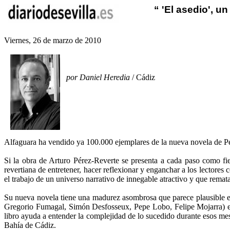
“ 'El asedio', u
Viernes, 26 de marzo de 2010
por
Daniel Heredia
/ Cádiz
Alfaguara ha vendido ya 100.000 ejemplares de la nueva novela de P
Si la obra de Arturo Pérez-Reverte se presenta a cada paso como fiel
revertiana
de entretener, hacer reflexionar y enganchar a los lectores 
el trabajo de un universo narrativo de innegable atractivo y que rem
Su nueva novela tiene una madurez asombrosa que parece plausible en 
Gregorio
Fumagal
, Simón
Desfosseux
, Pepe Lobo, Felipe
Mojarra
) 
libro ayuda a entender la complejidad de lo sucedido durante esos m
Bahía de Cádiz.