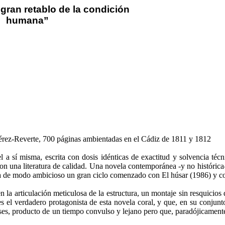
n gran retablo de la condición
humana”
érez-Reverte, 700 páginas ambientadas en el Cádiz de 1811 y 1812
 a sí misma, escrita con dosis idénticas de exactitud y solvencia téc
con una literatura de calidad. Una novela contemporánea -y no histórica
ata de modo ambicioso un gran ciclo comenzado con El húsar (1986) y con
la articulación meticulosa de la estructura, un montaje sin resquicios
es el verdadero protagonista de esta novela coral, y que, en su conjun
eses, producto de un tiempo convulso y lejano pero que, paradójicament