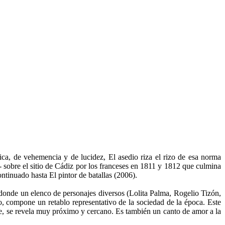
nica, de vehemencia y de lucidez, El asedio riza el rizo de esa norma
- sobre el sitio de Cádiz por los franceses en 1811 y 1812 que culmina
tinuado hasta El pintor de batallas (2006).
 donde un elenco de personajes diversos (
Lolita
Palma, Rogelio Tizón,
to, compone un retablo representativo de la sociedad de la época. Este
e, se revela muy próximo y cercano. Es también un canto de amor a la